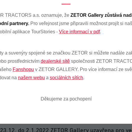
OR TRACTORS a.s. oznamuje, že
ZETOR Gallery zůstává nad
1.2022
dní partnery.
Pro veřejnost jsme připravili možnost projít si naš
uální informace ke covid-19
obilní aplikace TourStories -
Více informací v pdf
.
y a suvenýry spojené se značkou ZETOR si můžete nadále zak
bo prostřednictvím
dealerské sítě
společnosti ZETOR TRACTO
našeho
Fanshopu
v ZETOR GALLERY. Pro více informací ze s
12.2021
jďte si vyzkoušet Farming Simulator 22 do ZETOR 
dovat na
našem webu
a
sociálních sítích
.
Děkujeme za pochopení
12.2021
23.12. do 2.1.2022 ZETOR Gallery uzavřena pro ve