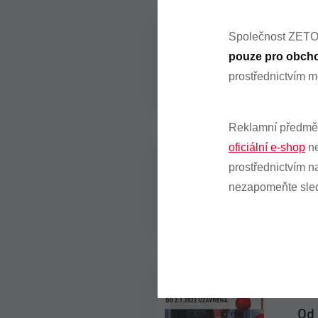
Společnost ZET
10.
pouze pro obcho
Akt
prostřednictvím m
Reklamní předmět
oficiální e-shop
ne
prostřednictvím 
20.
Při
nezapomeňte sle
17.
Od 