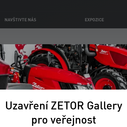
NAVŠTIVTE NÁS
EXPOZICE
Novinky
1.2022
Uzavření ZETOR Gallery
ý exponát v ZETOR Gallery!
pro veřejnost